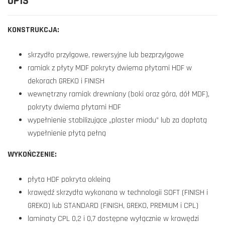
OPIS
KONSTRUKCJA:
skrzydło przylgowe, rewersyjne lub bezprzylgowe
ramiak z płyty MDF pokryty dwiema płytami HDF w
dekorach GREKO i FINISH
wewnętrzny ramiak drewniany (boki oraz góra, dół MDF),
pokryty dwiema płytami HDF
wypełnienie stabilizujące „plaster miodu” lub za dopłatą
wypełnienie płytą pełną
WYKOŃCZENIE:
płyta HDF pokryta okleiną
krawędź skrzydła wykonana w technologii SOFT (FINISH i
GREKO) lub STANDARD (FINISH, GREKO, PREMIUM i CPL)
laminaty CPL 0,2 i 0,7 dostępne wyłącznie w krawędzi