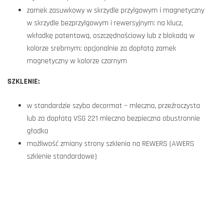
zamek zasuwkowy w skrzydle przylgowym i magnetyczny
w skrzydle bezprzylgowym i rewersyjnym: na klucz,
wkładkę patentową, oszczędnościowy lub z blokadą w
kolorze srebrnym; opcjonalnie za dopłatą zamek
magnetyczny w kolorze czarnym
SZKLENIE:
w standardzie szyba decormat – mleczna, przeźroczysta
lub za dopłatą VSG 221 mleczna bezpieczna obustronnie
gładka
możliwość zmiany strony szklenia na REWERS (AWERS
szklenie standardowe)