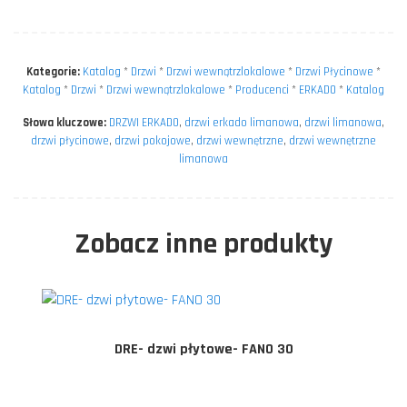
Kategorie:
Katalog
*
Drzwi
*
Drzwi wewnątrzlokalowe
*
Drzwi Płycinowe
*
Katalog
*
Drzwi
*
Drzwi wewnątrzlokalowe
*
Producenci
*
ERKADO
*
Katalog
Słowa kluczowe:
DRZWI ERKADO
,
drzwi erkado limanowa
,
drzwi limanowa
,
drzwi płycinowe
,
drzwi pokojowe
,
drzwi wewnętrzne
,
drzwi wewnętrzne
limanowa
Zobacz inne produkty
DRE- dzwi płytowe- FANO 30