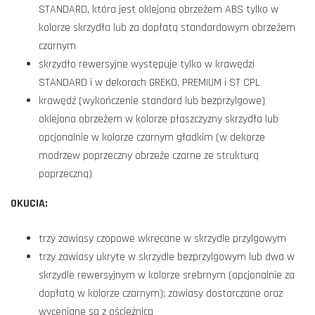
STANDARD, która jest oklejona obrzeżem ABS tylko w
kolorze skrzydła lub za dopłatą standardowym obrzeżem
czarnym
skrzydło rewersyjne występuje tylko w krawędzi
STANDARD i w dekorach GREKO, PREMIUM i ST CPL
krawędź (wykończenie standard lub bezprzylgowe)
oklejona obrzeżem w kolorze płaszczyzny skrzydła lub
opcjonalnie w kolorze czarnym gładkim (w dekorze
modrzew poprzeczny obrzeże czarne ze strukturą
poprzeczną)
OKUCIA:
trzy zawiasy czopowe wkręcane w skrzydle przylgowym
trzy zawiasy ukryte w skrzydle bezprzylgowym lub dwa w
skrzydle rewersyjnym w kolorze srebrnym (opcjonalnie za
dopłatą w kolorze czarnym); zawiasy dostarczane oraz
wyceniane są z ościeżnicą